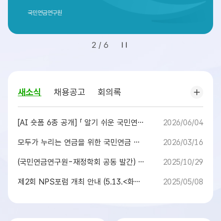
식
국민연금연구원
2
/
6
공
지
새
새소식
채용공고
회의록
소
사
식
항
[AI 숏폼 6종 공개] 「 알기 쉬운 국민연금 연구보고서」
2026/06/04
더
보
모두가 누리는 연금을 위한 국민연금 연구과제 대(對)국민 공모전 안내
2026/03/16
기
(국민연금연구원-재정학회 공동 발간) 국민연금연구원 30주년 기념호
2025/10/29
제2회 NPS포럼 개최 안내 (5.13.<화>~5.14.<수>)
2025/05/08
퀵